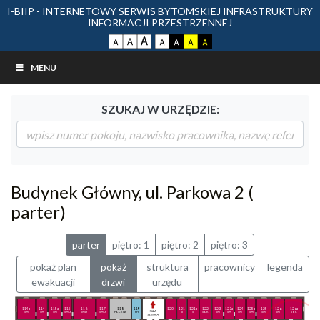
I-BIIP - INTERNETOWY SERWIS BYTOMSKIEJ INFRASTRUKTURY
INFORMACJI PRZESTRZENNEJ
MENU
SZUKAJ W URZĘDZIE:
Budynek Główny, ul. Parkowa 2 (
parter)
parter
piętro: 1
piętro: 2
piętro: 3
pokaż plan
pokaż
struktura
pracownicy
legenda
ewakuacji
drzwi
urzędu
114a
114
115a
115
116
117
118
119
7 - 12
120
121
121a
122
123
123a
124
125a
125
126
126a
SM
SM
SM
SMD
SMD
SMD
POCZTA
PH
sala sesyjna
SI
SI
SOK
SM
SM
SM
SM
SM
SM
SOK