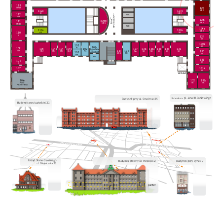
113
127
SMD
SOK
112a
127a
SI
SOK
112
WC
SM
128
p.info
111
SOK
SOS
SMD
WC
129a
110a
128a
SOK
AS
SK
110
SI
129
SK
130a
103
SK
102a
PI
109
105
104a
104
104b
102
137
136
135a
135
134
133
Kancelaria
139
138
SM
130
SM
SM
SM
SM
PN
SA
SK
SK
SK
SK
SK
Niejawna
103
SOS
PK
SK
PN
PN
131
108
SK
SI
131a
107
SK
SI
106
132
132a
Punkt
SK
SK
Paszportowy