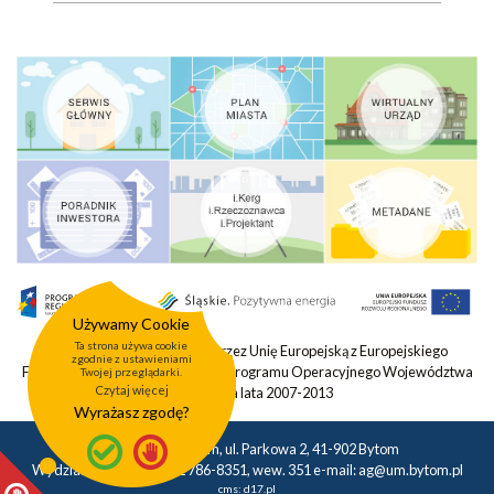
Używamy Cookie
Ta strona używa cookie
Projekt współfinansowany przez Unię Europejską z Europejskiego
zgodnie z ustawieniami
Funduszu Rozwoju Regionalnego Programu Operacyjnego Województwa
Twojej przeglądarki.
Czytaj więcej
Śląskiego na lata 2007-2013
Wyrażasz zgodę?
Urząd Miasta Bytom, ul. Parkowa 2, 41-902 Bytom
Wydział Geodezji tel.: 32 786-8351, wew. 351 e-mail:
ag@um.bytom.pl
cms:
d17.pl