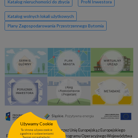
Katalog nieruchomości do zbycia
Profil Inwestora
Katalog wolnych lokali użytkowych
Plany Zagospodarowania Przestrzennego Bytomia
Używamy Cookie
Projekt współfinansowany przez Unię Europejską z Europejskiego
Ta strona używa cookie
zgodnie z ustawieniami
Funduszu Rozwoju Regionalnego Programu Operacyjnego Województwa
Twojej przeglądarki.