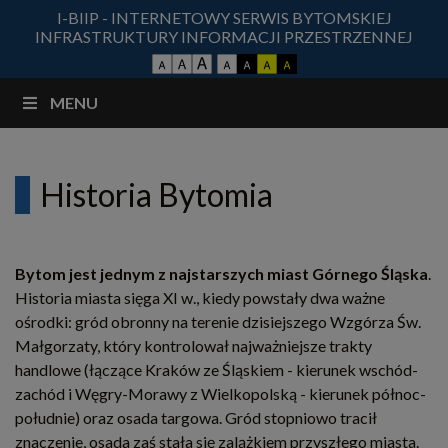
I-BIIP - INTERNETOWY SERWIS BYTOMSKIEJ
INFRASTRUKTURY INFORMACJI PRZESTRZENNEJ
MENU
Historia Bytomia
Bytom jest jednym z najstarszych miast Górnego Śląska
.
Historia miasta sięga XI w., kiedy powstały dwa ważne
ośrodki: gród obronny na terenie dzisiejszego Wzgórza Św.
Małgorzaty, który kontrolował najważniejsze trakty
handlowe (łączące Kraków ze Śląskiem - kierunek wschód-
zachód i Węgry-Morawy z Wielkopolską - kierunek północ-
południe) oraz osada targowa. Gród stopniowo tracił
znaczenie, osada zaś stała się zalążkiem przyszłego miasta.