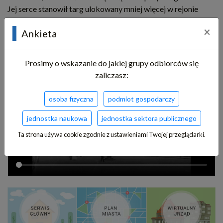
Jej serce stanowił targ ulokowany mniej więcej w rejonie
dzisiejszych ulic Józefczaka i Krakowskiej oraz dwie
×
Ankieta
karczmy. Prawdopodobnie już ok. 1231 r. posiadała własny
kościół parafialny pw. Najświętszej Marii Panny.
Prosimy o wskazanie do jakiej grupy odbiorców się
zaliczasz:
osoba fizyczna
podmiot gospodarczy
jednostka naukowa
jednostka sektora publicznego
Ta strona używa cookie zgodnie z ustawieniami Twojej przeglądarki.