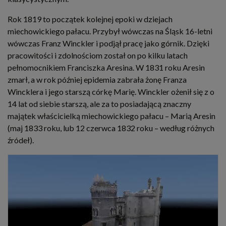
Rok 1819 to początek kolejnej epoki w dziejach
miechowickiego pałacu. Przybył wówczas na Śląsk 16-letni
wówczas Franz Winckler i podjął pracę jako górnik. Dzięki
pracowitości i zdolnościom został on po kilku latach
pełnomocnikiem Franciszka Aresina. W 1831 roku Aresin
zmarł, a w rok później epidemia zabrała żonę Franza
Wincklera i jego starszą córkę Marię. Winckler ożenił się z o
14 lat od siebie starszą, ale za to posiadającą znaczny
majątek właścicielką miechowickiego pałacu – Marią Aresin
(maj 1833 roku, lub 12 czerwca 1832 roku – według różnych
źródeł).