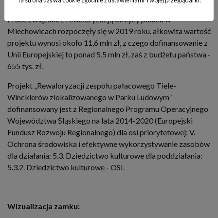
Ta strona używa cookie zgodnie z ustawieniami Twojej przeglądarki.
Prace związane z rewaloryzacją oficyny pałacu w
Miechowicach rozpoczęły się w 2019 roku. ałkowita wartość
projektu wynosi około 11,6 mln zł, z czego dofinansowanie z
Unii Europejskiej to ponad 5,5 mln zł, zaś z budżetu państwa -
655 tys. zł.
Projekt „Rewaloryzacji zespołu pałacowego Tiele-
Wincklerów zlokalizowanego w Parku Ludowym”
dofinansowany jest z Regionalnego Programu Operacyjnego
Województwa Śląskiego na lata 2014-2020 (Europejski
Fundusz Rozwoju Regionalnego) dla osi priorytetowej: V.
Ochrona środowiska i efektywne wykorzystywanie zasobów
dla działania: 5.3. Dziedzictwo kulturowe dla poddziałania:
5.3.2. Dziedzictwo kulturowe - OSI.
Wizualizacja zamku: