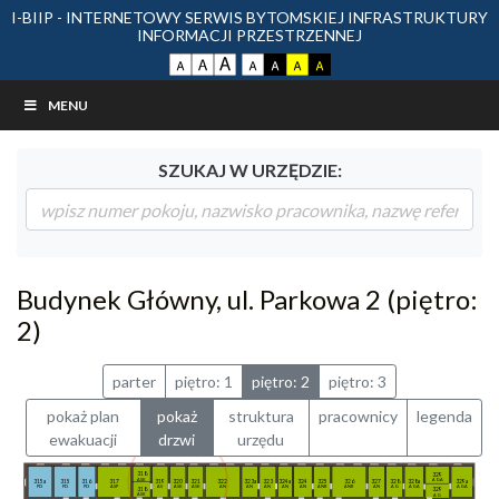
I-BIIP - INTERNETOWY SERWIS BYTOMSKIEJ INFRASTRUKTURY
INFORMACJI PRZESTRZENNEJ
MENU
SZUKAJ W URZĘDZIE:
Budynek Główny, ul. Parkowa 2 (piętro:
2)
parter
piętro: 1
piętro: 2
piętro: 3
pokaż plan
pokaż
struktura
pracownicy
legenda
ewakuacji
drzwi
urzędu
318
329
ASK
AGA
315a
315
316
317
319
320
321
322
323a
323
324a
324
325
326
327
328
328a
329a
PD
PD
PD
ASP
AS
ASK
ASK
AN
AN
AN
AN
AN
ANR
ANR
AN
AG
AGA
AGA
318
329
ASK
AG