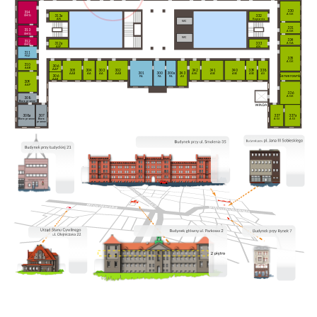
330
314
AGK
332
313a
SMG
Kopiarnia
AN
WC
331
313
AGK
SMG
WC
334
312
312a
333
AGA
SMG
ASP
AN
311
PDZ
335
AGK
310
306
AAB
AAP
305
304
303
302
342
341
340
339
338
301
300
300a
343
AAB
AA
AA
AAB
ASK
ASE
ASE
ASE
AS
306
Serwerownia
PA
PA
PA
AS
AAB
309
AAP
336
AGK
308
Biuro prawne
308a
307
337
337a
Biuro prawne
Biuro
AGI
AGI
prawne