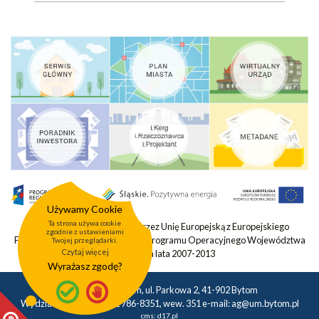
Używamy Cookie
Ta strona używa cookie
Projekt współfinansowany przez Unię Europejską z Europejskiego
zgodnie z ustawieniami
Funduszu Rozwoju Regionalnego Programu Operacyjnego Województwa
Twojej przeglądarki.
Czytaj więcej
Śląskiego na lata 2007-2013
Wyrażasz zgodę?
Urząd Miasta Bytom, ul. Parkowa 2, 41-902 Bytom
Wydział Geodezji tel.: 32 786-8351, wew. 351 e-mail:
ag@um.bytom.pl
cms:
d17.pl