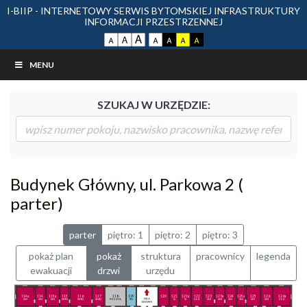
I-BIIP - INTERNETOWY SERWIS BYTOMSKIEJ INFRASTRUKTURY
INFORMACJI PRZESTRZENNEJ
MENU
SZUKAJ W URZĘDZIE:
Budynek Główny, ul. Parkowa 2 (
parter)
parter
piętro: 1
piętro: 2
piętro: 3
pokaż plan
pokaż
struktura
pracownicy
legenda
ewakuacji
drzwi
urzędu
114a
114
115a
115
116
117
118
119
7 - 12
120
121
121a
122
123
123a
124
125a
125
126
126a
SM
SM
SM
SMD
SMD
SMD
POCZTA
PH
sala sesyjna
SI
SI
SOK
SM
SM
SM
SM
SM
SM
SOK