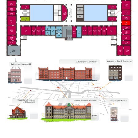
113
127
SMD
SOK
112a
127a
SI
SOK
112
WC
SM
128
p.info
111
SOK
SOS
SMD
WC
129a
110a
128a
SOK
AS
SK
110
SI
129
SK
130a
103
SK
102a
PI
109
105
104a
104
104b
102
137
136
135a
135
134
133
Kancelaria
139
138
SM
130
SM
SM
SM
SM
PN
SA
SK
SK
SK
SK
SK
Niejawna
103
SOS
PK
SK
PN
PN
131
108
SK
SI
131a
107
SK
SI
106
132
132a
Punkt
SK
SK
Paszportowy