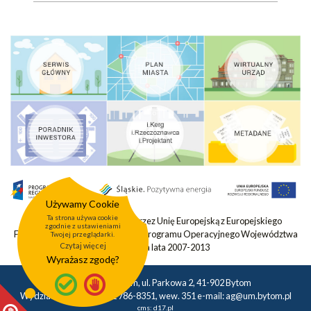
Używamy Cookie
Ta strona używa cookie
Projekt współfinansowany przez Unię Europejską z Europejskiego
zgodnie z ustawieniami
Funduszu Rozwoju Regionalnego Programu Operacyjnego Województwa
Twojej przeglądarki.
Czytaj więcej
Śląskiego na lata 2007-2013
Wyrażasz zgodę?
Urząd Miasta Bytom, ul. Parkowa 2, 41-902 Bytom
Wydział Geodezji tel.: 32 786-8351, wew. 351 e-mail:
ag@um.bytom.pl
cms:
d17.pl