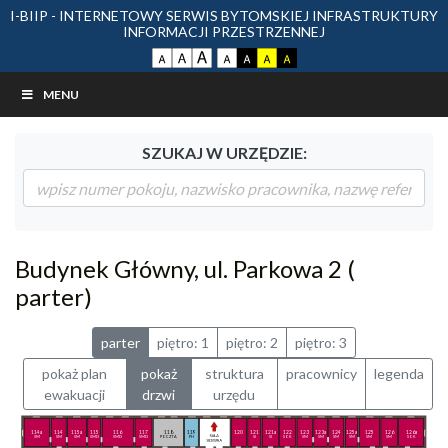
I-BIIP - INTERNETOWY SERWIS BYTOMSKIEJ INFRASTRUKTURY
INFORMACJI PRZESTRZENNEJ
MENU
SZUKAJ W URZĘDZIE:
Budynek Główny, ul. Parkowa 2 (
parter)
parter
piętro: 1
piętro: 2
piętro: 3
pokaż plan
pokaż
struktura
pracownicy
legenda
ewakuacji
drzwi
urzędu
114a
114
115a
115
116
117
118
119
7 - 12
120
121
121a
122
123
123a
124
125a
125
126
126a
SM
SM
SM
SMD
SMD
SMD
POCZTA
PH
sala sesyjna
SI
SI
SOK
SM
SM
SM
SM
SM
SM
SOK