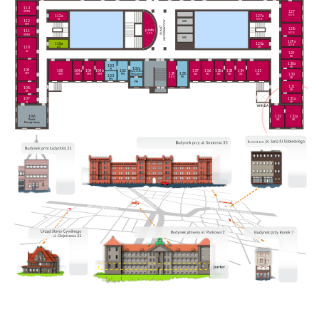
113
127
SMD
SOK
112a
127a
SI
SOK
112
WC
SM
128
p.info
111
SOK
SOS
SMD
WC
129a
110a
128a
SOK
AS
SK
110
SI
129
SK
130a
103
SK
102a
PI
109
105
104a
104
104b
102
137
136
135a
135
134
133
Kancelaria
139
138
SM
130
SM
SM
SM
SM
PN
SA
SK
SK
SK
SK
SK
Niejawna
103
SOS
PK
SK
PN
PN
131
108
SK
SI
131a
107
SK
SI
106
132
132a
Punkt
SK
SK
Paszportowy