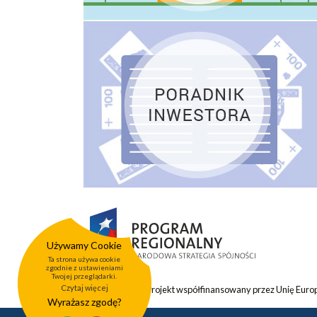
Używamy Cookie
Ta strona używa cookie
zgodnie z ustawieniami
Twojej przeglądarki.
Czytaj więcej
Projekt współfinansowany przez Unię Eur
Wyrażasz zgodę?