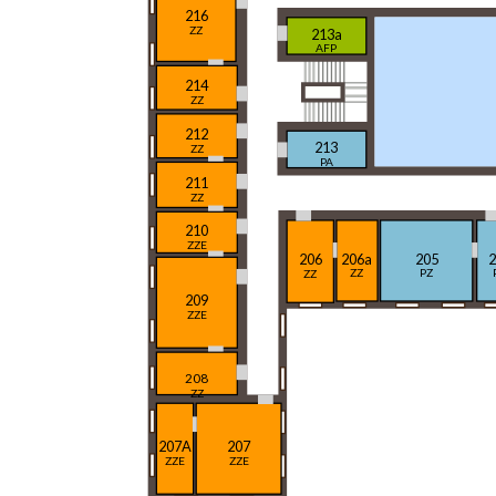
216
ZZ
213a
AFP
214
ZZ
212
213
ZZ
PA
211
ZZ
210
ZZE
206a
205
2
206
ZZ
PZ
ZZ
209
ZZE
208
ZZ
207A
207
ZZE
ZZE