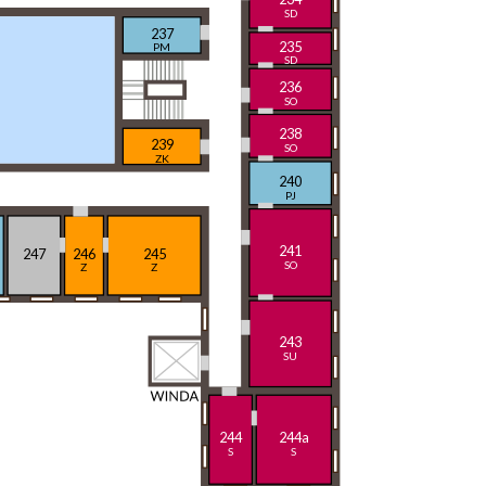
SD
237
235
PM
SD
236
SO
238
239
SO
ZK
240
PJ
241
247
246
245
SO
Z
Z
243
SU
244
244a
S
S