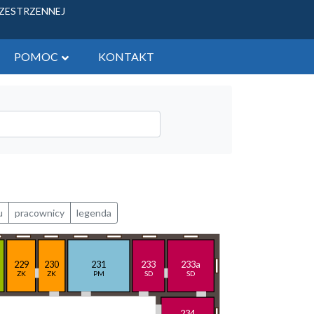
RZESTRZENNEJ
POMOC
KONTAKT
ych - tereny gminne
 zbycia
żytkowych
u
pracownicy
legenda
229
230
231
233
233a
ZK
ZK
PM
SD
SD
234