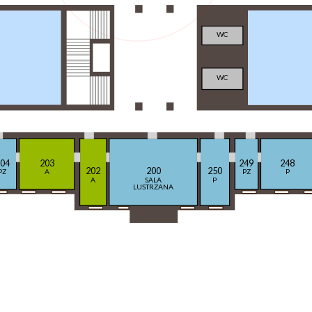
WC
WC
04
203
249
248
202
200
250
PZ
A
PZ
P
A
SALA
P
LUSTRZANA