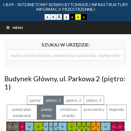
I-BIIP - INTERNETOWY SERWIS BYTOMSKIEJ INFRASTRUKTURY
INFORMACJI PRZESTRZENNEJ
MENU
SZUKAJ W URZĘDZIE:
Budynek Główny, ul. Parkowa 2 (piętro:
1)
parter
piętro: 1
piętro: 2
piętro: 3
pokaż plan
pokaż
struktura
pracownicy
legenda
ewakuacji
drzwi
urzędu
217
218
219
220
221
222
223
223a
224
225
227
228
229
230
231
233
233a
226
ZL
ZL
SU
PMP
AFP
PZ
PT
PZ
PZ
AF
AF
AF
ZK
ZK
PM
SD
SD
AF