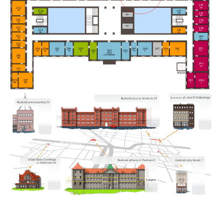
234
SD
216
ZZ
213a
237
235
AFP
PM
WC
SD
214
236
ZZ
SO
WC
212
238
213
239
ZZ
SO
PA
ZK
211
240
ZZ
PJ
210
ZZE
241
206a
205
204
203
249
248
247
246
245
206
202
200
250
SO
ZZ
PZ
PZ
A
PZ
P
Z
Z
ZZ
A
SALA
P
LUSTRZANA
209
ZZE
243
SU
208
ZZ
207A
207
244
244a
ZZE
ZZE
S
S