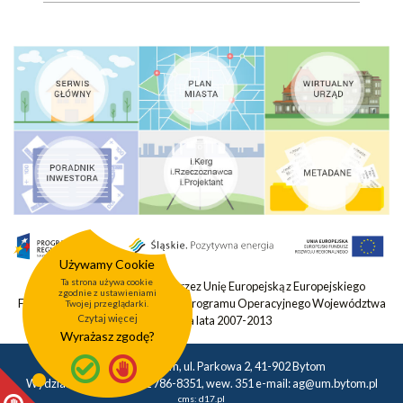
Używamy Cookie
Ta strona używa cookie
Projekt współfinansowany przez Unię Europejską z Europejskiego
zgodnie z ustawieniami
Funduszu Rozwoju Regionalnego Programu Operacyjnego Województwa
Twojej przeglądarki.
Czytaj więcej
Śląskiego na lata 2007-2013
Wyrażasz zgodę?
Urząd Miasta Bytom, ul. Parkowa 2, 41-902 Bytom
Wydział Geodezji tel.: 32 786-8351, wew. 351 e-mail:
ag@um.bytom.pl
cms:
d17.pl