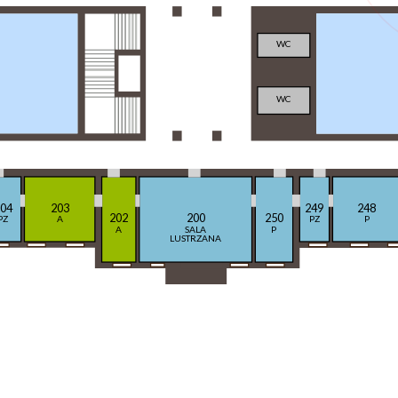
WC
WC
04
203
249
248
202
200
250
PZ
A
PZ
P
A
SALA
P
LUSTRZANA