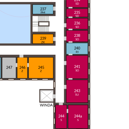
SD
237
235
PM
SD
236
SO
238
239
SO
ZK
240
PJ
241
247
246
245
SO
Z
Z
243
SU
244
244a
S
S