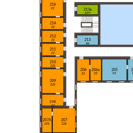
216
ZZ
213a
AFP
214
ZZ
212
213
ZZ
PA
211
ZZ
210
ZZE
206a
205
2
206
ZZ
PZ
ZZ
209
ZZE
208
ZZ
207A
207
ZZE
ZZE