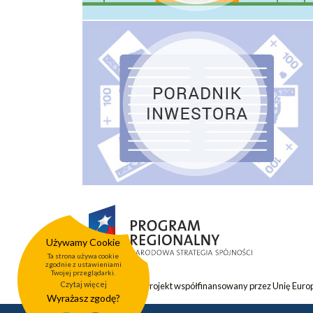
Używamy Cookie
Ta strona używa cookie
zgodnie z ustawieniami
Twojej przeglądarki.
Czytaj więcej
Projekt współfinansowany przez Unię Eur
Wyrażasz zgodę?