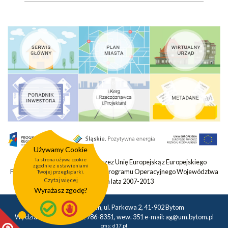
Używamy Cookie
Ta strona używa cookie
Projekt współfinansowany przez Unię Europejską z Europejskiego
zgodnie z ustawieniami
Funduszu Rozwoju Regionalnego Programu Operacyjnego Województwa
Twojej przeglądarki.
Czytaj więcej
Śląskiego na lata 2007-2013
Wyrażasz zgodę?
Urząd Miasta Bytom, ul. Parkowa 2, 41-902 Bytom
Wydział Geodezji tel.: 32 786-8351, wew. 351 e-mail:
ag@um.bytom.pl
cms:
d17.pl