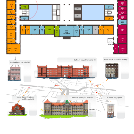
234
SD
216
ZZ
213a
237
235
AFP
PM
WC
SD
214
236
ZZ
SO
WC
212
238
213
239
ZZ
SO
PA
ZK
211
240
ZZ
PJ
210
ZZE
241
206a
205
204
203
249
248
247
246
245
206
202
200
250
SO
ZZ
PZ
PZ
A
PZ
P
Z
Z
ZZ
A
SALA
P
LUSTRZANA
209
ZZE
243
SU
208
ZZ
207A
207
244
244a
ZZE
ZZE
S
S