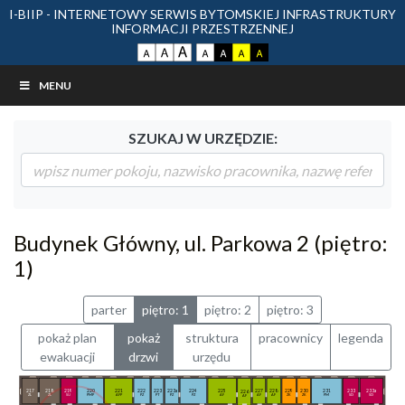
I-BIIP - INTERNETOWY SERWIS BYTOMSKIEJ INFRASTRUKTURY
INFORMACJI PRZESTRZENNEJ
MENU
SZUKAJ W URZĘDZIE:
Budynek Główny, ul. Parkowa 2 (piętro:
1)
parter
piętro: 1
piętro: 2
piętro: 3
pokaż plan
pokaż
struktura
pracownicy
legenda
ewakuacji
drzwi
urzędu
217
218
219
220
221
222
223
223a
224
225
227
228
229
230
231
233
233a
226
ZL
ZL
SU
PMP
AFP
PZ
PT
PZ
PZ
AF
AF
AF
ZK
ZK
PM
SD
SD
AF