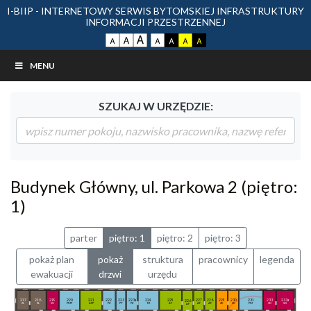
I-BIIP - INTERNETOWY SERWIS BYTOMSKIEJ INFRASTRUKTURY
INFORMACJI PRZESTRZENNEJ
MENU
SZUKAJ W URZĘDZIE:
Budynek Główny, ul. Parkowa 2 (piętro:
1)
parter
piętro: 1
piętro: 2
piętro: 3
pokaż plan
pokaż
struktura
pracownicy
legenda
ewakuacji
drzwi
urzędu
217
218
219
220
221
222
223
223a
224
225
227
228
229
230
231
233
233a
226
ZL
ZL
SU
PMP
AFP
PZ
PT
PZ
PZ
AF
AF
AF
ZK
ZK
PM
SD
SD
AF