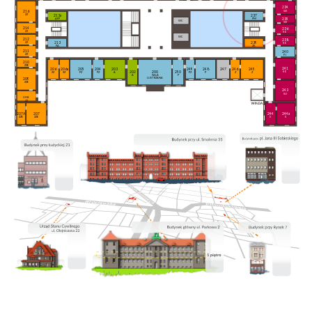
234
SD
216
ZZ
213a
237
235
AFP
PM
WC
SD
214
236
ZZ
SO
WC
212
238
213
239
ZZ
SO
PA
ZK
211
240
ZZ
PJ
210
ZZE
241
206a
205
204
203
249
248
247
246
245
206
202
200
250
SO
ZZ
PZ
PZ
A
PZ
P
Z
Z
ZZ
A
SALA
P
LUSTRZANA
209
ZZE
243
SU
208
ZZ
207A
207
244
244a
ZZE
ZZE
S
S