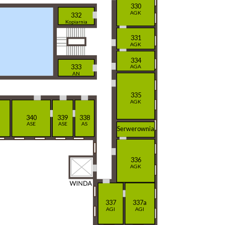
330
AGK
332
Kopiarnia
331
AGK
334
333
AGA
AN
335
AGK
340
339
338
ASE
ASE
AS
Serwerownia
336
AGK
337
337a
AGI
AGI