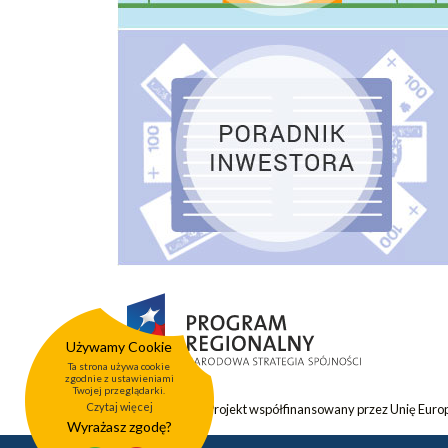
Używamy Cookie
Ta strona używa cookie
zgodnie z ustawieniami
Twojej przeglądarki.
Czytaj więcej
Projekt współfinansowany przez Unię Eur
Wyrażasz zgodę?