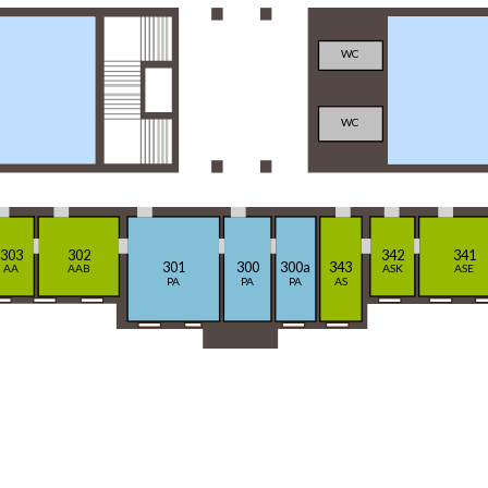
WC
WC
303
302
342
341
301
300
300a
343
AA
AAB
ASK
ASE
PA
PA
PA
AS