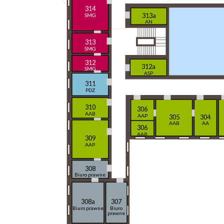
314
313a
SMG
AN
313
SMG
312
312a
SMG
ASP
311
PDZ
310
306
AAB
AAP
305
304
AAB
AA
306
AAB
309
AAP
308
Biuro prawne
308a
307
Biuro prawne
Biuro
prawne