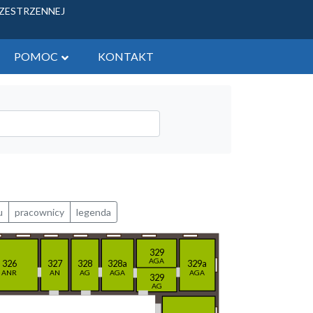
RZESTRZENNEJ
POMOC
KONTAKT
ych - tereny gminne
 zbycia
żytkowych
u
pracownicy
legenda
329
AGA
326
327
328
328a
329a
ANR
AN
AG
AGA
AGA
329
AG