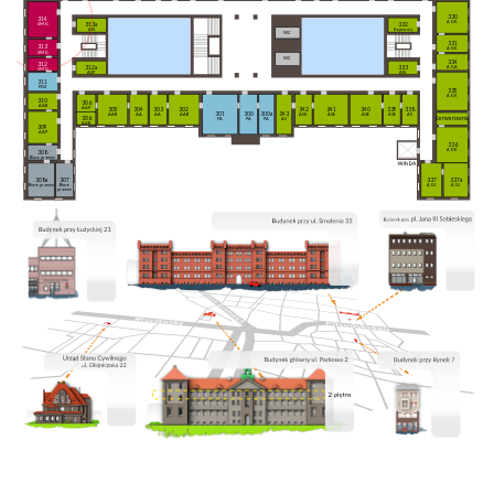
330
314
AGK
332
313a
SMG
Kopiarnia
AN
WC
331
313
AGK
SMG
WC
334
312
312a
333
AGA
SMG
ASP
AN
311
PDZ
335
AGK
310
306
AAB
AAP
305
304
303
302
342
341
340
339
338
301
300
300a
343
AAB
AA
AA
AAB
ASK
ASE
ASE
ASE
AS
306
Serwerownia
PA
PA
PA
AS
AAB
309
AAP
336
AGK
308
Biuro prawne
308a
307
337
337a
Biuro prawne
Biuro
AGI
AGI
prawne