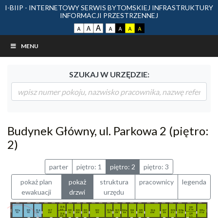
I-BIIP - INTERNETOWY SERWIS BYTOMSKIEJ INFRASTRUKTURY
INFORMACJI PRZESTRZENNEJ
MENU
SZUKAJ W URZĘDZIE:
Budynek Główny, ul. Parkowa 2 (piętro:
2)
parter
piętro: 1
piętro: 2
piętro: 3
pokaż plan
pokaż
struktura
pracownicy
legenda
ewakuacji
drzwi
urzędu
318
329
ASK
AGA
315a
315
316
317
319
320
321
322
323a
323
324a
324
325
326
327
328
328a
329a
PD
PD
PD
ASP
AS
ASK
ASK
AN
AN
AN
AN
AN
ANR
ANR
AN
AG
AGA
AGA
318
329
ASK
AG