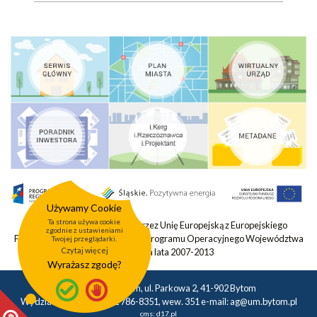
Używamy Cookie
Ta strona używa cookie
Projekt współfinansowany przez Unię Europejską z Europejskiego
zgodnie z ustawieniami
Funduszu Rozwoju Regionalnego Programu Operacyjnego Województwa
Twojej przeglądarki.
Czytaj więcej
Śląskiego na lata 2007-2013
Wyrażasz zgodę?
Urząd Miasta Bytom, ul. Parkowa 2, 41-902 Bytom
Wydział Geodezji tel.: 32 786-8351, wew. 351 e-mail:
ag@um.bytom.pl
cms:
d17.pl