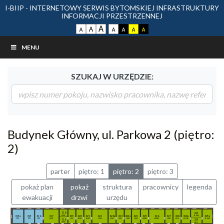
I-BIIP - INTERNETOWY SERWIS BYTOMSKIEJ INFRASTRUKTURY
INFORMACJI PRZESTRZENNEJ
MENU
SZUKAJ W URZĘDZIE:
Budynek Główny, ul. Parkowa 2 (piętro:
2)
parter
piętro: 1
piętro: 2
piętro: 3
pokaż plan
pokaż
struktura
pracownicy
legenda
ewakuacji
drzwi
urzędu
318
329
ASK
AGA
315a
315
316
317
319
320
321
322
323a
323
324a
324
325
326
327
328
328a
329a
PD
PD
PD
ASP
AS
ASK
ASK
AN
AN
AN
AN
AN
ANR
ANR
AN
AG
AGA
AGA
318
329
ASK
AG