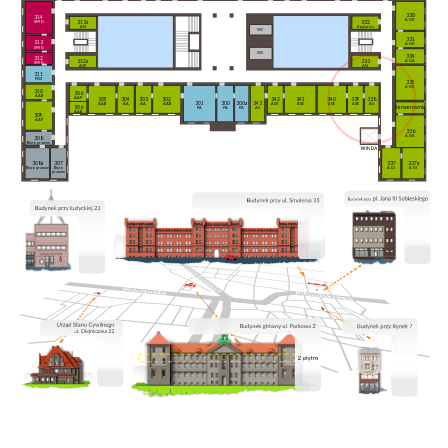
330
314
AGK
332
313a
SMG
Kopiarnia
AN
WC
331
313
AGK
SMG
WC
334
312
312a
333
AGA
SMG
ASP
AN
311
PDZ
335
AGK
310
306
AAB
AAP
305
304
303
302
342
341
340
339
338
301
300
300a
343
AAB
AA
AA
AAB
ASK
ASE
ASE
ASE
AS
306
Serwerownia
PA
PA
PA
AS
AAB
309
AAP
336
AGK
308
Biuro prawne
308a
307
337
337a
Biuro prawne
Biuro
AGI
AGI
prawne