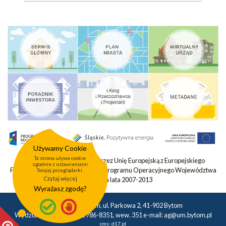
Używamy Cookie
Ta strona używa cookie
Projekt współfinansowany przez Unię Europejską z Europejskiego
zgodnie z ustawieniami
Funduszu Rozwoju Regionalnego Programu Operacyjnego Województwa
Twojej przeglądarki.
Czytaj więcej
Śląskiego na lata 2007-2013
Wyrażasz zgodę?
Urząd Miasta Bytom, ul. Parkowa 2, 41-902 Bytom
Wydział Geodezji tel.: 32 786-8351, wew. 351 e-mail:
ag@um.bytom.pl
cms:
d17.pl