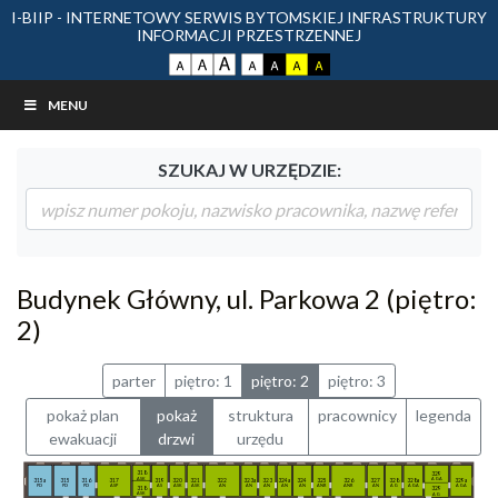
I-BIIP - INTERNETOWY SERWIS BYTOMSKIEJ INFRASTRUKTURY
INFORMACJI PRZESTRZENNEJ
MENU
SZUKAJ W URZĘDZIE:
Budynek Główny, ul. Parkowa 2 (piętro:
2)
parter
piętro: 1
piętro: 2
piętro: 3
pokaż plan
pokaż
struktura
pracownicy
legenda
ewakuacji
drzwi
urzędu
318
329
ASK
AGA
315a
315
316
317
319
320
321
322
323a
323
324a
324
325
326
327
328
328a
329a
PD
PD
PD
ASP
AS
ASK
ASK
AN
AN
AN
AN
AN
ANR
ANR
AN
AG
AGA
AGA
318
329
ASK
AG