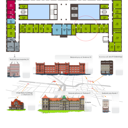
330
314
AGK
332
313a
SMG
Kopiarnia
AN
WC
331
313
AGK
SMG
WC
334
312
312a
333
AGA
SMG
ASP
AN
311
PDZ
335
AGK
310
306
AAB
AAP
305
304
303
302
342
341
340
339
338
301
300
300a
343
AAB
AA
AA
AAB
ASK
ASE
ASE
ASE
AS
306
Serwerownia
PA
PA
PA
AS
AAB
309
AAP
336
AGK
308
Biuro prawne
308a
307
337
337a
Biuro prawne
Biuro
AGI
AGI
prawne