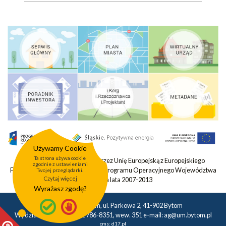
Używamy Cookie
Ta strona używa cookie
Projekt współfinansowany przez Unię Europejską z Europejskiego
zgodnie z ustawieniami
Funduszu Rozwoju Regionalnego Programu Operacyjnego Województwa
Twojej przeglądarki.
Czytaj więcej
Śląskiego na lata 2007-2013
Wyrażasz zgodę?
Urząd Miasta Bytom, ul. Parkowa 2, 41-902 Bytom
Wydział Geodezji tel.: 32 786-8351, wew. 351 e-mail:
ag@um.bytom.pl
cms:
d17.pl