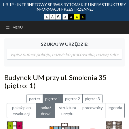
I-BIIP - INTERNETOWY SERWIS BYTOMSKIEJ INFRASTRUKTURY
INFORMACJI PRZESTRZENNEJ
MENU
SZUKAJ W URZĘDZIE:
Budynek UM przy ul. Smolenia 35
(piętro: 1)
parter
piętro: 1
piętro: 2
piętro: 3
pokaż plan
pokaż
struktura
pracownicy
legenda
ewakuacji
drzwi
urzędu
108a
109B
FFB
FFK
132
131
109A
ST
AR
108
108
101
FFB
FF
FFB