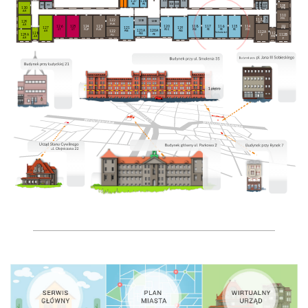
137
138
100
104
102
103
PE
PE
106
wc
wc
107
105
109
130
WC
FFB
AR
110
113A
FFK
113
122
121B
120B
129
FF
FUK
AR
126
125
124
123
111
120
118
117
116
115
114
127
119
121
FFB
ST
ST
FUP
FUK
PEO
PEE
PE
PE
PE
FFK
121A
120A
122
AR
PEE
PEE
112A
Sekretariat
128
112
PEE
PE
129A
112B
FU
F
AR
FFB
AR
F