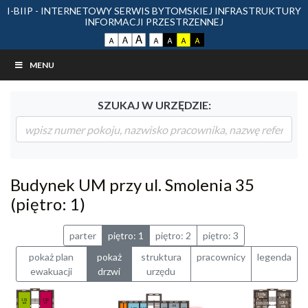
I-BIIP - INTERNETOWY SERWIS BYTOMSKIEJ INFRASTRUKTURY
INFORMACJI PRZESTRZENNEJ
MENU
SZUKAJ W URZĘDZIE:
Budynek UM przy ul. Smolenia 35
(piętro: 1)
parter
piętro: 1
piętro: 2
piętro: 3
pokaż plan
pokaż
struktura
pracownicy
legenda
ewakuacji
drzwi
urzędu
108a
109B
FFB
FFK
132
131
109A
ST
AR
108
108
101
FFB
FF
FFB