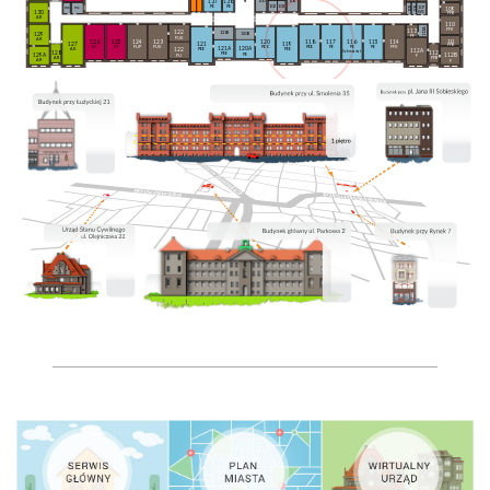
137
138
100
104
102
103
PE
PE
106
wc
wc
107
105
109
130
WC
FFB
AR
110
113A
FFK
113
122
121B
120B
129
FF
FUK
AR
126
125
124
123
111
120
118
117
116
115
114
127
119
121
FFB
ST
ST
FUP
FUK
PEO
PEE
PE
PE
PE
FFK
121A
120A
122
AR
PEE
PEE
112A
Sekretariat
128
112
PEE
PE
129A
112B
FU
F
AR
FFB
AR
F