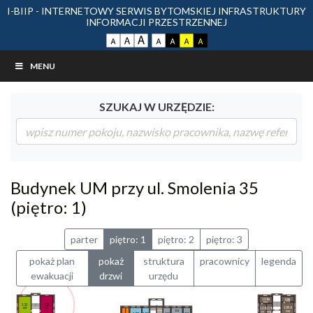
I-BIIP - INTERNETOWY SERWIS BYTOMSKIEJ INFRASTRUKTURY
INFORMACJI PRZESTRZENNEJ
MENU
SZUKAJ W URZĘDZIE:
Budynek UM przy ul. Smolenia 35
(piętro: 1)
parter
piętro: 1
piętro: 2
piętro: 3
pokaż plan
pokaż
struktura
pracownicy
legenda
ewakuacji
drzwi
urzędu
108a
109B
FFB
FFK
132
131
109A
ST
AR
108
108
101
FFB
FF
FFB