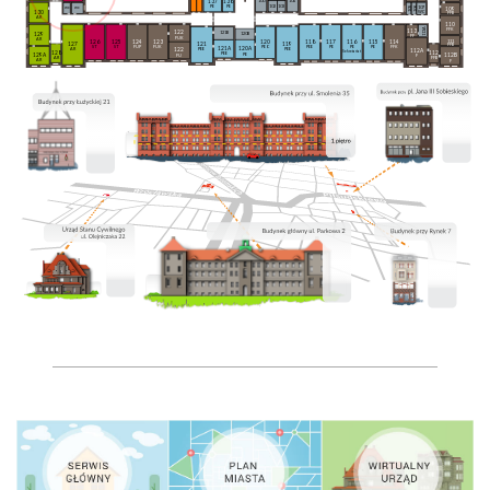
137
138
100
104
102
103
PE
PE
106
wc
wc
107
105
109
130
WC
FFB
AR
110
113A
FFK
113
122
121B
120B
129
FF
FUK
AR
126
125
124
123
111
120
118
117
116
115
114
127
119
121
FFB
ST
ST
FUP
FUK
PEO
PEE
PE
PE
PE
FFK
121A
120A
122
AR
PEE
PEE
112A
Sekretariat
128
112
PEE
PE
129A
112B
FU
F
AR
FFB
AR
F