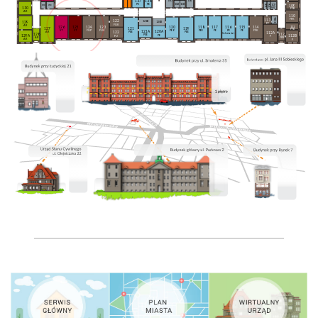
137
138
100
104
102
103
PE
PE
106
wc
wc
107
105
109
130
WC
FFB
AR
110
113A
FFK
113
122
121B
120B
129
FF
FUK
AR
126
125
124
123
111
120
118
117
116
115
114
127
119
121
FFB
ST
ST
FUP
FUK
PEO
PEE
PE
PE
PE
FFK
121A
120A
122
AR
PEE
PEE
112A
Sekretariat
128
112
PEE
PE
129A
112B
FU
F
AR
FFB
AR
F