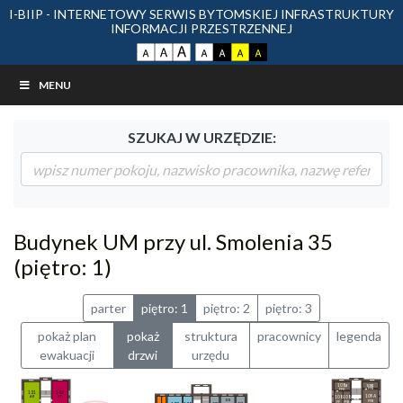
I-BIIP - INTERNETOWY SERWIS BYTOMSKIEJ INFRASTRUKTURY
INFORMACJI PRZESTRZENNEJ
MENU
SZUKAJ W URZĘDZIE:
Budynek UM przy ul. Smolenia 35
(piętro: 1)
parter
piętro: 1
piętro: 2
piętro: 3
pokaż plan
pokaż
struktura
pracownicy
legenda
ewakuacji
drzwi
urzędu
108a
109B
FFB
FFK
132
131
109A
ST
AR
108
108
101
FFB
FF
FFB