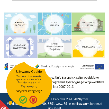
Używamy Cookie
Ta strona używa cookie
Projekt współfinansowany przez Unię Europejską z Europejskiego
zgodnie z ustawieniami
Funduszu Rozwoju Regionalnego Programu Operacyjnego Województwa
Twojej przeglądarki.
Czytaj więcej
Śląskiego na lata 2007-2013
Wyrażasz zgodę?
Urząd Miasta Bytom, ul. Parkowa 2, 41-902 Bytom
Wydział Geodezji tel.: 32 786-8351, wew. 351 e-mail:
ag@um.bytom.pl
cms:
d17.pl