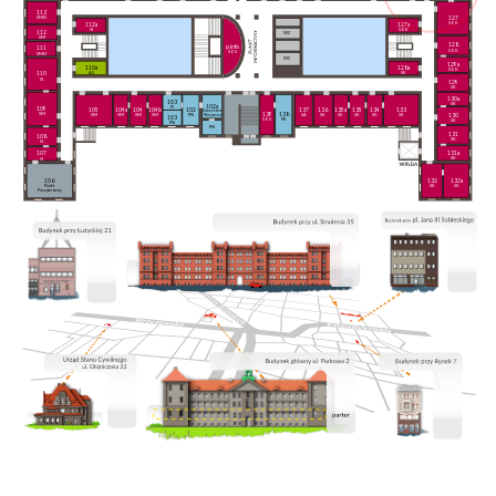
113
127
SMD
SOK
112a
127a
SI
SOK
112
WC
SM
128
p.info
111
SOK
SOS
SMD
WC
129a
110a
128a
SOK
AS
SK
110
SI
129
SK
130a
103
SK
102a
PI
109
105
104a
104
104b
102
137
136
135a
135
134
133
Kancelaria
139
138
SM
130
SM
SM
SM
SM
PN
SA
SK
SK
SK
SK
SK
Niejawna
103
SOS
PK
SK
PN
PN
131
108
SK
SI
131a
107
SK
SI
106
132
132a
Punkt
SK
SK
Paszportowy