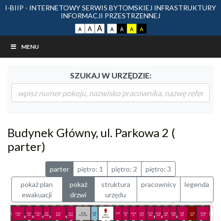
I-BIIP - INTERNETOWY SERWIS BYTOMSKIEJ INFRASTRUKTURY
INFORMACJI PRZESTRZENNEJ
MENU
SZUKAJ W URZĘDZIE:
Budynek Główny, ul. Parkowa 2 (
parter)
parter
piętro: 1
piętro: 2
piętro: 3
pokaż plan
pokaż
struktura
pracownicy
legenda
ewakuacji
drzwi
urzędu
114a
114
115a
115
116
117
118
119
7 - 12
120
121
121a
122
123
123a
124
125a
125
126
126a
SM
SM
SM
SMD
SMD
SMD
POCZTA
PH
sala sesyjna
SI
SI
SOK
SM
SM
SM
SM
SM
SM
SOK