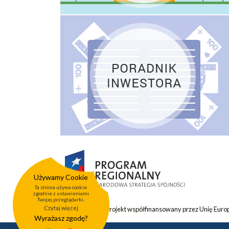
Używamy Cookie
Ta strona używa cookie
zgodnie z ustawieniami
Twojej przeglądarki.
Czytaj więcej
Projekt współfinansowany przez Unię Eur
Wyrażasz zgodę?