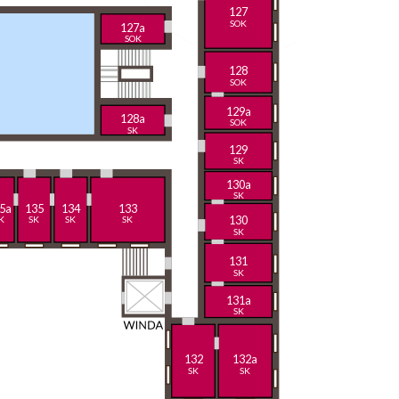
127
SOK
127a
SOK
128
SOK
129a
128a
SOK
SK
129
SK
130a
SK
5a
135
134
133
130
K
SK
SK
SK
SK
131
SK
131a
SK
132
132a
SK
SK