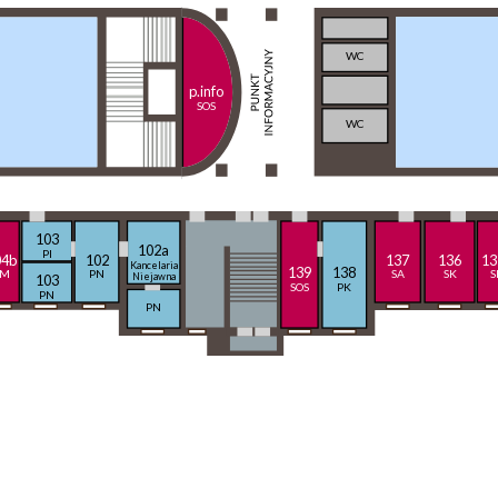
WC
p.info
SOS
WC
103
102a
PI
04b
102
137
136
13
Kancelaria
139
138
SM
PN
SA
SK
S
Niejawna
103
SOS
PK
PN
PN