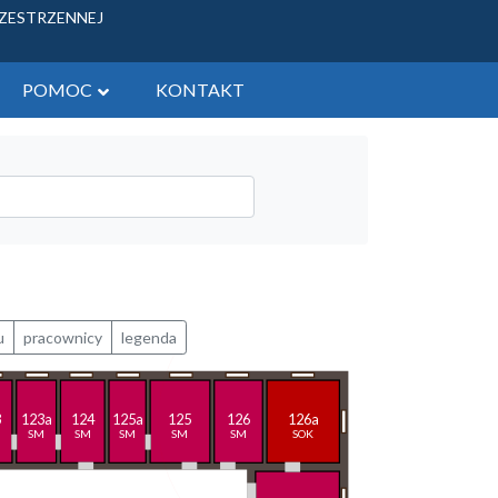
RZESTRZENNEJ
POMOC
KONTAKT
ych - tereny gminne
 zbycia
żytkowych
u
pracownicy
legenda
3
123a
124
125a
125
126
126a
SM
SM
SM
SM
SM
SOK