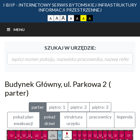
I-BIIP - INTERNETOWY SERWIS BYTOMSKIEJ INFRASTRUKTURY
INFORMACJI PRZESTRZENNEJ
MENU
SZUKAJ W URZĘDZIE:
Budynek Główny, ul. Parkowa 2 (
parter)
parter
piętro: 1
piętro: 2
piętro: 3
pokaż plan
pokaż
struktura
pracownicy
legenda
ewakuacji
drzwi
urzędu
114a
114
115a
115
116
117
118
119
7 - 12
120
121
121a
122
123
123a
124
125a
125
126
126a
SM
SM
SM
SMD
SMD
SMD
POCZTA
PH
sala sesyjna
SI
SI
SOK
SM
SM
SM
SM
SM
SM
SOK