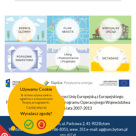
Używamy Cookie
Ta strona używa cookie
Projekt współfinansowany przez Unię Europejską z Europejskiego
zgodnie z ustawieniami
Funduszu Rozwoju Regionalnego Programu Operacyjnego Województwa
Twojej przeglądarki.
Czytaj więcej
Śląskiego na lata 2007-2013
Wyrażasz zgodę?
Urząd Miasta Bytom, ul. Parkowa 2, 41-902 Bytom
Wydział Geodezji tel.: 32 786-8351, wew. 351 e-mail:
ag@um.bytom.pl
cms:
d17.pl