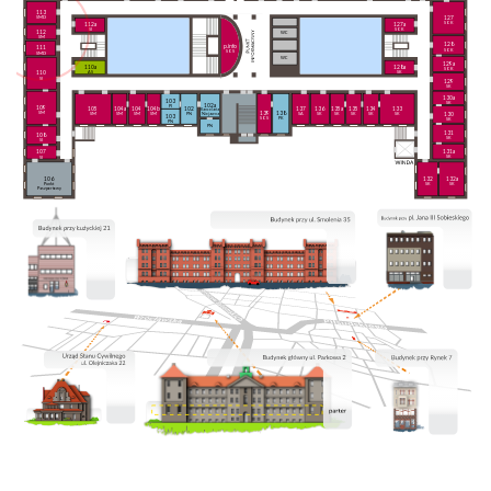
113
127
SMD
SOK
112a
127a
SI
SOK
112
WC
SM
128
p.info
111
SOK
SOS
SMD
WC
129a
110a
128a
SOK
AS
SK
110
SI
129
SK
130a
103
SK
102a
PI
109
105
104a
104
104b
102
137
136
135a
135
134
133
Kancelaria
139
138
SM
130
SM
SM
SM
SM
PN
SA
SK
SK
SK
SK
SK
Niejawna
103
SOS
PK
SK
PN
PN
131
108
SK
SI
131a
107
SK
SI
106
132
132a
Punkt
SK
SK
Paszportowy