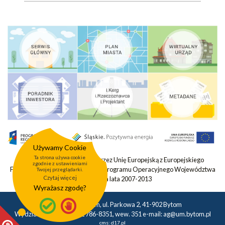
Używamy Cookie
Ta strona używa cookie
Projekt współfinansowany przez Unię Europejską z Europejskiego
zgodnie z ustawieniami
Funduszu Rozwoju Regionalnego Programu Operacyjnego Województwa
Twojej przeglądarki.
Czytaj więcej
Śląskiego na lata 2007-2013
Wyrażasz zgodę?
Urząd Miasta Bytom, ul. Parkowa 2, 41-902 Bytom
Wydział Geodezji tel.: 32 786-8351, wew. 351 e-mail:
ag@um.bytom.pl
cms:
d17.pl