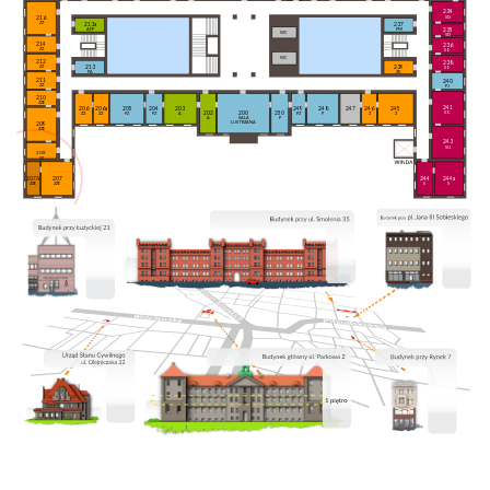
234
SD
216
ZZ
213a
237
235
AFP
PM
WC
SD
214
236
ZZ
SO
WC
212
238
213
239
ZZ
SO
PA
ZK
211
240
ZZ
PJ
210
ZZE
241
206a
205
204
203
249
248
247
246
245
206
202
200
250
SO
ZZ
PZ
PZ
A
PZ
P
Z
Z
ZZ
A
SALA
P
LUSTRZANA
209
ZZE
243
SU
208
ZZ
207A
207
244
244a
ZZE
ZZE
S
S