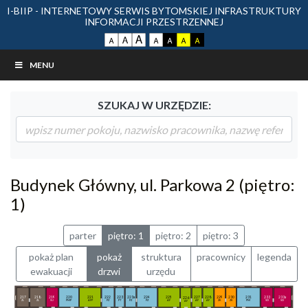
I-BIIP - INTERNETOWY SERWIS BYTOMSKIEJ INFRASTRUKTURY
INFORMACJI PRZESTRZENNEJ
MENU
SZUKAJ W URZĘDZIE:
Budynek Główny, ul. Parkowa 2 (piętro:
1)
parter
piętro: 1
piętro: 2
piętro: 3
pokaż plan
pokaż
struktura
pracownicy
legenda
ewakuacji
drzwi
urzędu
217
218
219
220
221
222
223
223a
224
225
227
228
229
230
231
233
233a
226
ZL
ZL
SU
PMP
AFP
PZ
PT
PZ
PZ
AF
AF
AF
ZK
ZK
PM
SD
SD
AF