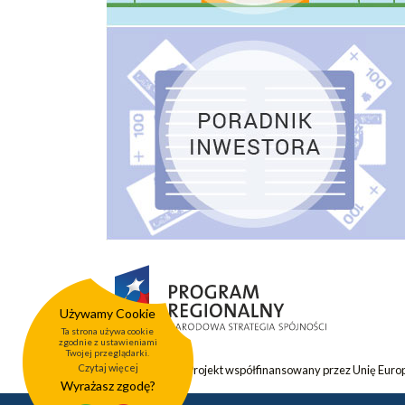
Używamy Cookie
Ta strona używa cookie
zgodnie z ustawieniami
Twojej przeglądarki.
Czytaj więcej
Projekt współfinansowany przez Unię Eur
Wyrażasz zgodę?