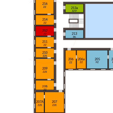
216
ZZ
213a
AFP
214
ZZ
212
213
ZZ
PA
211
ZZ
210
ZZE
206a
205
2
206
ZZ
PZ
ZZ
209
ZZE
208
ZZ
207A
207
ZZE
ZZE