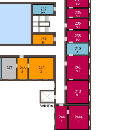
SD
237
235
PM
SD
236
SO
238
239
SO
ZK
240
PJ
241
247
246
245
SO
Z
Z
243
SU
244
244a
S
S