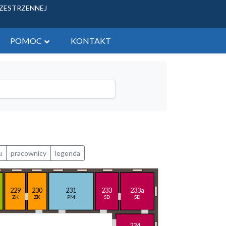
RZESTRZENNEJ
POMOC
KONTAKT
ych - tereny gminne
 zbycia
żytkowych
u
pracownicy
legenda
229
230
231
233
233a
ZK
ZK
PM
SD
SD
234