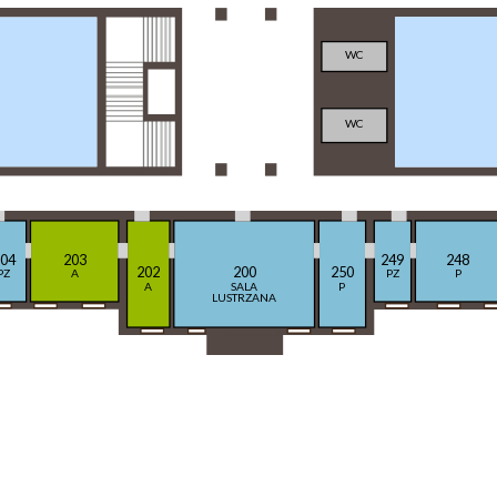
WC
WC
04
203
249
248
202
200
250
PZ
A
PZ
P
A
SALA
P
LUSTRZANA