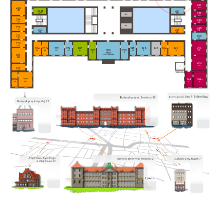
234
SD
216
ZZ
213a
237
235
AFP
PM
WC
SD
214
236
ZZ
SO
WC
212
238
213
239
ZZ
SO
PA
ZK
211
240
ZZ
PJ
210
ZZE
241
206a
205
204
203
249
248
247
246
245
206
202
200
250
SO
ZZ
PZ
PZ
A
PZ
P
Z
Z
ZZ
A
SALA
P
LUSTRZANA
209
ZZE
243
SU
208
ZZ
207A
207
244
244a
ZZE
ZZE
S
S