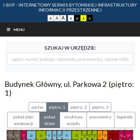
I-BIIP - INTERNETOWY SERWIS BYTOMSKIEJ INFRASTRUKTURY
INFORMACJI PRZESTRZENNEJ
MENU
SZUKAJ W URZĘDZIE:
Budynek Główny, ul. Parkowa 2 (piętro:
1)
parter
piętro: 1
piętro: 2
piętro: 3
pokaż plan
pokaż
struktura
pracownicy
legenda
ewakuacji
drzwi
urzędu
217
218
219
220
221
222
223
223a
224
225
227
228
229
230
231
233
233a
226
ZL
ZL
SU
PMP
AFP
PZ
PT
PZ
PZ
AF
AF
AF
ZK
ZK
PM
SD
SD
AF