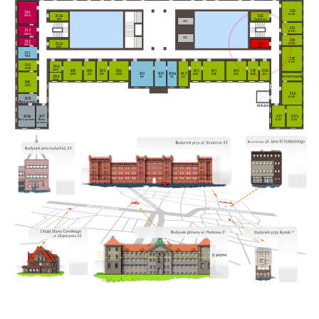
330
314
AGK
332
313a
SMG
Kopiarnia
AN
WC
331
313
AGK
SMG
WC
334
312
312a
333
AGA
SMG
ASP
AN
311
PDZ
335
AGK
310
306
AAB
AAP
305
304
303
302
342
341
340
339
338
301
300
300a
343
AAB
AA
AA
AAB
ASK
ASE
ASE
ASE
AS
306
Serwerownia
PA
PA
PA
AS
AAB
309
AAP
336
AGK
308
Biuro prawne
308a
307
337
337a
Biuro prawne
Biuro
AGI
AGI
prawne