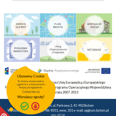
Używamy Cookie
Ta strona używa cookie
Projekt współfinansowany przez Unię Europejską z Europejskiego
zgodnie z ustawieniami
Funduszu Rozwoju Regionalnego Programu Operacyjnego Województwa
Twojej przeglądarki.
Czytaj więcej
Śląskiego na lata 2007-2013
Wyrażasz zgodę?
Urząd Miasta Bytom, ul. Parkowa 2, 41-902 Bytom
Wydział Geodezji tel.: 32 786-8351, wew. 351 e-mail:
ag@um.bytom.pl
cms:
d17.pl