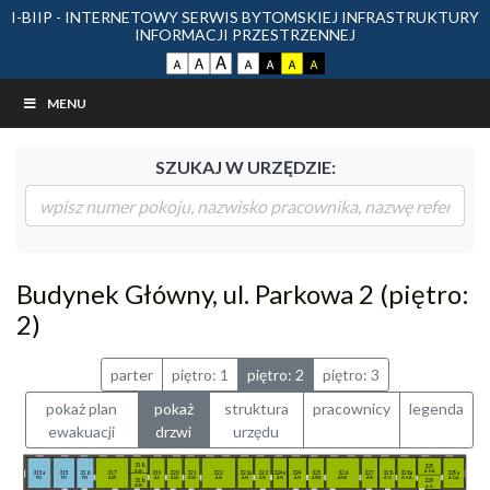
I-BIIP - INTERNETOWY SERWIS BYTOMSKIEJ INFRASTRUKTURY
INFORMACJI PRZESTRZENNEJ
MENU
SZUKAJ W URZĘDZIE:
Budynek Główny, ul. Parkowa 2 (piętro:
2)
parter
piętro: 1
piętro: 2
piętro: 3
pokaż plan
pokaż
struktura
pracownicy
legenda
ewakuacji
drzwi
urzędu
318
329
ASK
AGA
315a
315
316
317
319
320
321
322
323a
323
324a
324
325
326
327
328
328a
329a
PD
PD
PD
ASP
AS
ASK
ASK
AN
AN
AN
AN
AN
ANR
ANR
AN
AG
AGA
AGA
318
329
ASK
AG