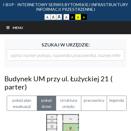
I-BIIP - INTERNETOWY SERWIS BYTOMSKIEJ INFRASTRUKTURY
INFORMACJI PRZESTRZENNEJ
MENU
SZUKAJ W URZĘDZIE:
Budynek UM przy ul. Łużyckiej 21 (
parter)
pokaż plan
pokaż
struktura
pracownicy
legenda
ewakuacji
drzwi
urzędu
111
110
112
113
114
109
PB