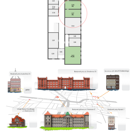
115
108
PB
116
117
118
107
PB
106
105
119
104
101
120
103
PCZK