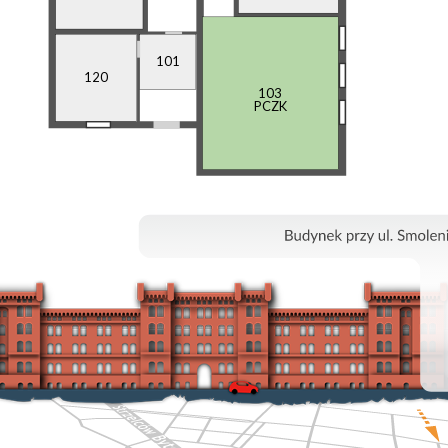
101
120
103
PCZK