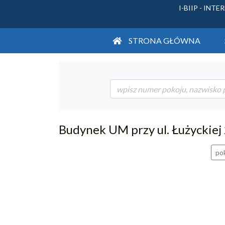
I-BIIP - IN
STRONA GŁÓWNA
O SE
O PO
Pomo
Dane 
Słowo
Instru
Polit
O por
Budo
Budynek UM przy ul. Łużyckiej 
Czym j
Histor
po
Zasto
Prawo
Adres