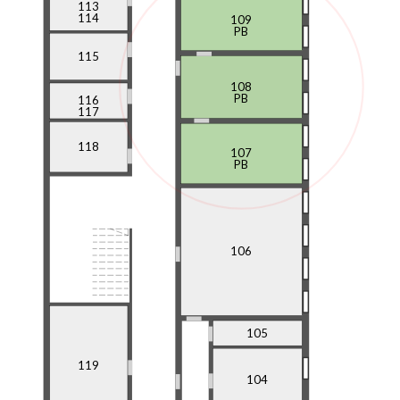
113
114
109
PB
115
108
PB
116
117
118
107
PB
106
105
119
104