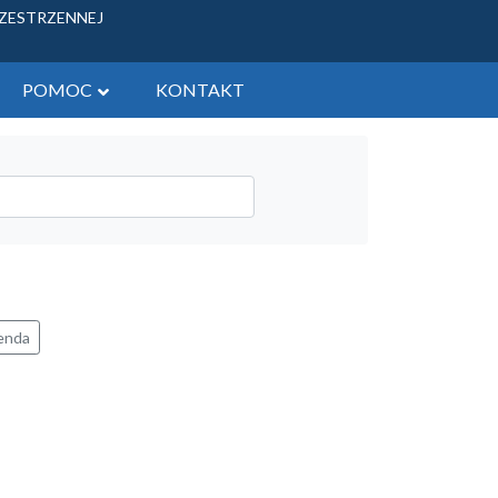
RZESTRZENNEJ
POMOC
KONTAKT
ych - tereny gminne
 zbycia
żytkowych
enda