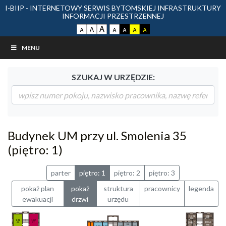
I-BIIP - INTERNETOWY SERWIS BYTOMSKIEJ INFRASTRUKTURY
INFORMACJI PRZESTRZENNEJ
MENU
SZUKAJ W URZĘDZIE:
Budynek UM przy ul. Smolenia 35
(piętro: 1)
parter
piętro: 1
piętro: 2
piętro: 3
pokaż plan
pokaż
struktura
pracownicy
legenda
ewakuacji
drzwi
urzędu
108a
109B
FFB
FFK
132
131
109A
ST
AR
108
108
101
FFB
FF
FFB