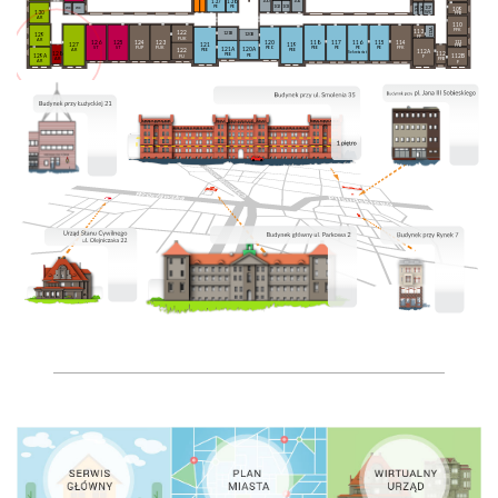
137
138
100
104
102
103
PE
PE
106
wc
wc
107
105
109
130
WC
FFB
AR
110
113A
FFK
113
122
121B
120B
129
FF
FUK
AR
126
125
124
123
111
120
118
117
116
115
114
127
119
121
FFB
ST
ST
FUP
FUK
PEO
PEE
PE
PE
PE
FFK
121A
120A
122
AR
PEE
PEE
112A
Sekretariat
128
112
PEE
PE
129A
112B
FU
F
AR
FFB
AR
F