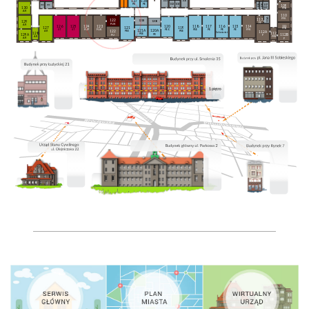
137
138
100
104
102
103
PE
PE
106
wc
wc
107
105
109
130
WC
FFB
AR
110
113A
FFK
113
122
121B
120B
129
FF
FUK
AR
126
125
124
123
111
120
118
117
116
115
114
127
119
121
FFB
ST
ST
FUP
FUK
PEO
PEE
PE
PE
PE
FFK
121A
120A
122
AR
PEE
PEE
112A
Sekretariat
128
112
PEE
PE
129A
112B
FU
F
AR
FFB
AR
F