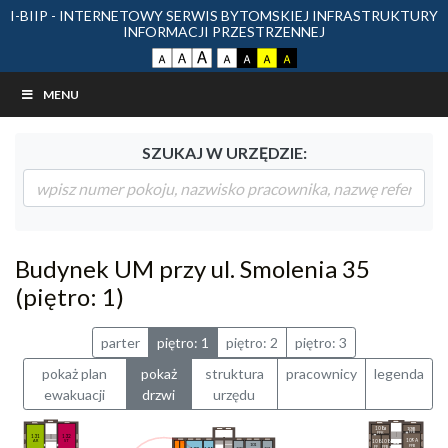
I-BIIP - INTERNETOWY SERWIS BYTOMSKIEJ INFRASTRUKTURY
INFORMACJI PRZESTRZENNEJ
MENU
SZUKAJ W URZĘDZIE:
Budynek UM przy ul. Smolenia 35
(piętro: 1)
parter
piętro: 1
piętro: 2
piętro: 3
pokaż plan
pokaż
struktura
pracownicy
legenda
ewakuacji
drzwi
urzędu
108a
109B
FFB
FFK
132
131
109A
ST
AR
108
108
101
FFB
FF
FFB